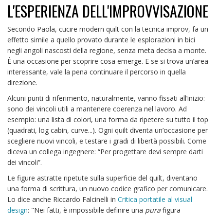
L'ESPERIENZA DELL'IMPROVVISAZIONE
Secondo Paola, cucire modern quilt con la tecnica improv, fa un
effetto simile a quello provato durante le esplorazioni in bici
negli angoli nascosti della regione, senza meta decisa a monte.
È una occasione per scoprire cosa emerge. E se si trova un’area
interessante, vale la pena continuare il percorso in quella
direzione.
Alcuni punti di riferimento, naturalmente, vanno fissati all’inizio:
sono dei vincoli utili a mantenere coerenza nel lavoro. Ad
esempio: una lista di colori, una forma da ripetere su tutto il top
(quadrati, log cabin, curve...). Ogni quilt diventa un’occasione per
scegliere nuovi vincoli, e testare i gradi di libertà possibili. Come
diceva un collega ingegnere: “Per progettare devi sempre darti
dei vincoli”.
Le figure astratte ripetute sulla superficie del quilt, diventano
una forma di scrittura, un nuovo codice grafico per comunicare.
Lo dice anche Riccardo Falcinelli in
Critica portatile al visual
design
: "Nei fatti, è impossibile definire una
pura
figura