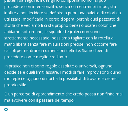
pattern da seguire, il design lo componiamo noi, si può
procedere con intenzionalità, senza o in entrambi i modi; sta
inoltre a noi decidere se definire a priori una palette di colori da
utilizzare, modificarla in corso d’opera (perchè quel pezzetto di
stoffa che vediamo lì ci sta proprio bene) o usare i colori che
abbiamo sottomano; le squadrette (ruler) non sono
strettamente necessarie, possiamo tagliare con la rotella a
mano libera senza fare misurazioni precise, non occorre fare
calcoli per rientrare in dimensioni definite. Siamo liberi di
procedere come meglio crediamo.
In pratica non ci sono regole assolute o universali, ognuno
decide se e quali limiti fissare. I modi di fare improv sono quindi
molteplici e ognuno di noi ha la possibilità di trovare e creare il
proprio stile.
E’ un percorso di apprendimento che credo possa non finire mai,
ma evolvere con il passare del tempo.